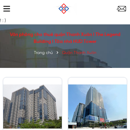
!
: )
Văn phòng cho thuê quận Thanh Xuân l The Legend
Building l Tòa nhà HUD Tower
Trang chủ
Quận Thanh Xuân