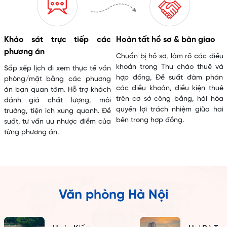
Khảo sát trực tiếp các
Hoàn tất hồ sơ & bàn giao
phương án
Chuẩn bị hồ sơ, làm rõ các điều
khoản trong Thư chào thuê và
Sắp xếp lịch đi xem thực tế văn
hợp đồng, Đề suất đàm phán
phòng/mặt bằng các phương
các điều khoản, điều kiện thuê
án bạn quan tâm. Hỗ trợ khách
trên cơ sở công bằng, hài hòa
đánh giá chất lượng, môi
quyền lợi trách nhiệm giữa hai
trường, tiện ích xung quanh. Đề
bên trong hợp đồng.
suất, tư vấn ưu nhược điểm của
từng phương án.
Văn phòng Hà Nội