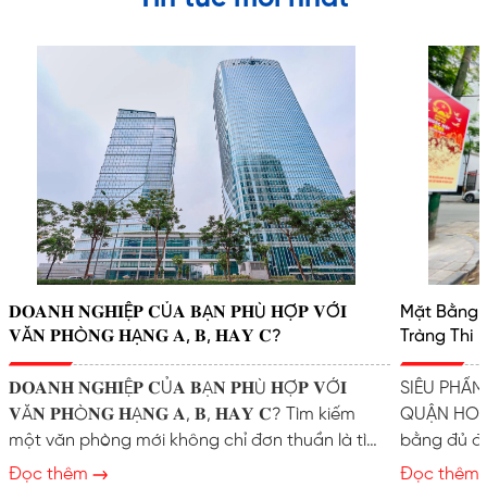
𝐃𝐎𝐀𝐍𝐇 𝐍𝐆𝐇𝐈Ệ𝐏 𝐂Ủ𝐀 𝐁Ạ𝐍 𝐏𝐇Ù 𝐇Ợ𝐏 𝐕Ớ𝐈
Mặt Bằng K
𝐕Ă𝐍 𝐏𝐇Ò𝐍𝐆 𝐇Ạ𝐍𝐆 𝐀, 𝐁, 𝐇𝐀𝐘 𝐂?
Tràng Thi
𝐃𝐎𝐀𝐍𝐇 𝐍𝐆𝐇𝐈Ệ𝐏 𝐂Ủ𝐀 𝐁Ạ𝐍 𝐏𝐇Ù 𝐇Ợ𝐏 𝐕Ớ𝐈
SIÊU PHẨM
𝐕Ă𝐍 𝐏𝐇Ò𝐍𝐆 𝐇Ạ𝐍𝐆 𝐀, 𝐁, 𝐇𝐀𝐘 𝐂? Tìm kiếm
QUẬN HOÀN
một văn phòng mới không chỉ đơn thuần là tìm
bằng đủ đẹ
một chỗ ngồi làm việc. Đó là quyết định mang
dấu ấn thư
Đọc thêm
Đọc thêm