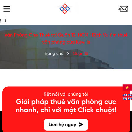
!
: )
Văn Phòng Cho Thuê tại Quận 12, HCM l Dịch Vụ tìm thuê
văn phòng của Kovills
Trang chủ
Quận 12
Kết nối với chúng tôi
Giải pháp thuê văn phòng cực
nhanh, chỉ với một Click chuột!
Liên hệ ngay