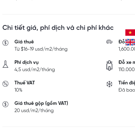
Chi tiết giá, phí dịch và chi phí khác
Giá thuê
Đỗ ô t
Từ $16-19 usd/m2/tháng
1,600.
Phí dịch vụ
Đỗ xe 
4,5 usd/m2/tháng
110.00
Thuế VAT
Tiền đi
10%
Đã bao 
Giá thuê gộp (gồm VAT)
20 usd/m2/tháng