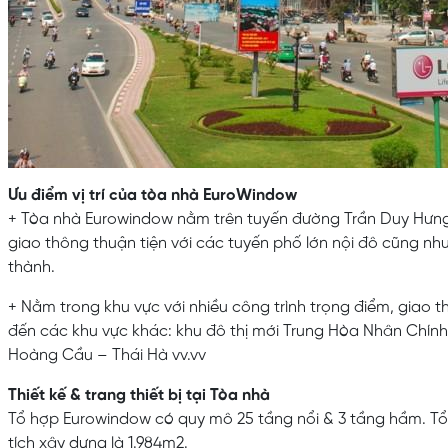
Ưu điểm vị trí của tòa nhà EuroWindow
+ Tòa nhà Eurowindow nằm trên tuyến đường Trần Duy Hưng 
giao thông thuận tiện với các tuyến phố lớn nội đô cũng như
thành.
+ Nằm trong khu vực với nhiều công trình trọng điểm, giao t
đến các khu vực khác: khu đô thị mới Trung Hòa Nhân Chín
Hoàng Cầu – Thái Hà vv.vv
Thiết kế & trang thiết bị tại Tòa nhà
Tổ hợp Eurowindow có quy mô 25 tầng nổi & 3 tầng hầm. Tổng
tích xây dựng là 1.984m2.