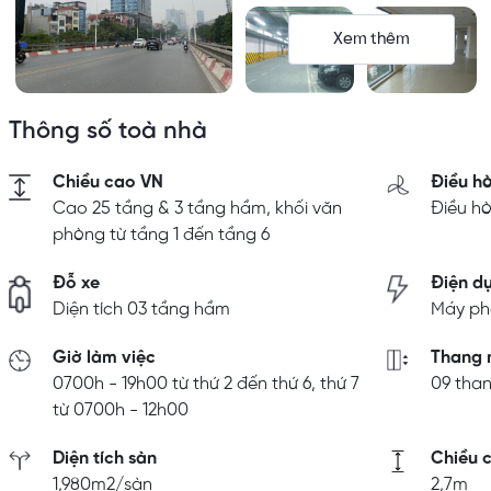
Xem thêm
Thông số toà nhà
Chiều cao VN
Điều h
Cao 25 tầng & 3 tầng hầm, khối văn
Điều h
phòng từ tầng 1 đến tầng 6
Đỗ xe
Điện d
Diện tích 03 tầng hầm
Máy ph
Giờ làm việc
Thang 
0700h - 19h00 từ thứ 2 đến thứ 6, thứ 7
09 tha
từ 0700h - 12h00
Diện tích sàn
Chiều c
1,980m2/sàn
2,7m