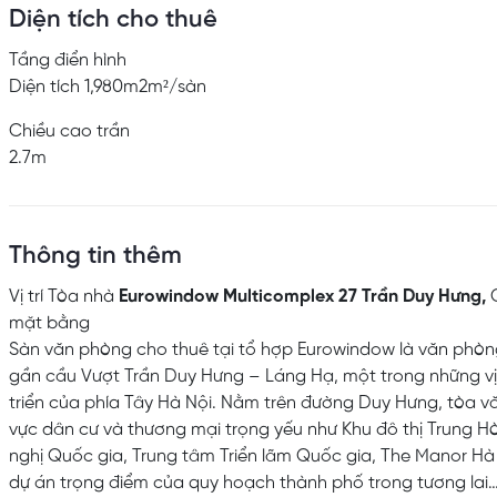
Diện tích cho thuê
Tầng điển hình
Diện tích 1,980m2m²/sàn
Chiều cao trần
2.7m
Thông tin thêm
Vị trí Tòa nhà
Eurowindow Multicomplex 27 Trần Duy Hưng,
C
mặt bằng
Sàn văn phòng cho thuê tại tổ hợp Eurowindow là văn phòn
gần cầu Vượt Trần Duy Hưng – Láng Hạ, một trong những vị t
triển của phía Tây Hà Nội. Nằm trên đường Duy Hưng, tòa 
vực dân cư và thương mại trọng yếu như Khu đô thị Trung H
nghị Quốc gia, Trung tâm Triển lãm Quốc gia, The Manor Hà 
dự án trọng điểm của quy hoạch thành phố trong tương lai