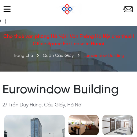
!
: )
Cho thuê văn phòng Hà Nội l Văn Phòng Hà Nội cho thuê l
Office Space For Lease in Hanoi
Trang chủ
Quận Cầu Giấy
Eurowindow Building
Eurowindow Building
27 Trần Duy Hưng, Cầu Giấy, Hà Nội