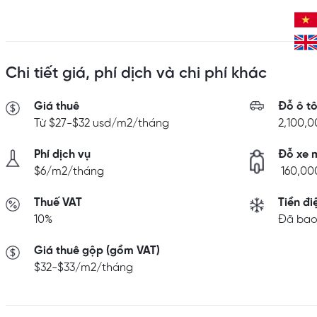
Chi tiết giá, phí dịch và chi phí khác
Giá thuê
Đỗ ô t
Từ $27-$32 usd/m2/tháng
2,100,
Phí dịch vụ
Đỗ xe 
$6/m2/tháng
160,00
Thuế VAT
Tiền đi
10%
Đã bao 
Giá thuê gộp (gồm VAT)
$32-$33/m2/tháng