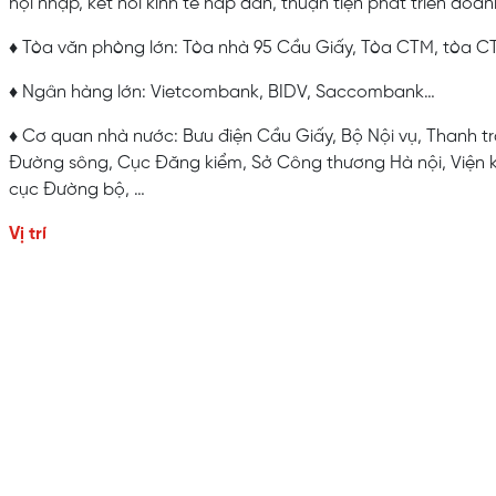
hội nhập, kết nối kinh tế hấp dẫn, thuận tiện phát triển doan
♦ Tòa văn phòng lớn: Tòa nhà 95 Cầu Giấy, Tòa CTM, tòa 
♦ Ngân hàng lớn: Vietcombank, BIDV, Saccombank…
♦ Cơ quan nhà nước: Bưu điện Cầu Giấy, Bộ Nội vụ, Thanh t
Đường sông, Cục Đăng kiểm, Sở Công thương Hà nội, Viện k
cục Đường bộ, …
Vị trí