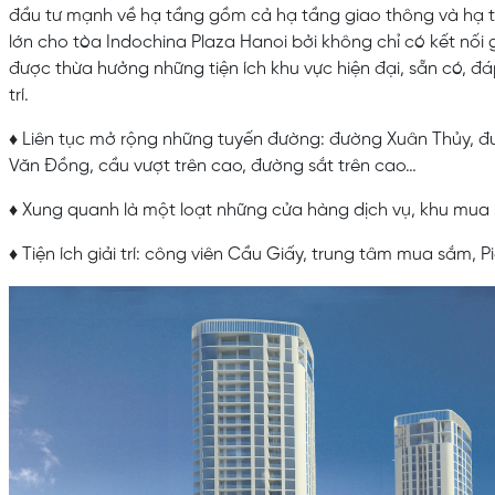
đầu tư mạnh về hạ tầng gồm cả hạ tầng giao thông và hạ tầ
lớn cho tòa Indochina Plaza Hanoi bởi không chỉ có kết nối
được thừa hưởng những tiện ích khu vực hiện đại, sẵn có, đá
trí.
♦ Liên tục mở rộng những tuyến đường: đường Xuân Thủy,
Văn Đồng, cầu vượt trên cao, đường sắt trên cao…
♦ Xung quanh là một loạt những cửa hàng dịch vụ, khu mua 
♦ Tiện ích giải trí: công viên Cầu Giấy, trung tâm mua sắm, P