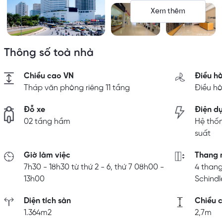
Xem thêm
Thông số toà nhà
Chiều cao VN
Điều h
Tháp văn phòng riêng 11 tầng
Điều h
Đỗ xe
Điện d
02 tầng hầm
Hệ thố
suất
Giờ làm việc
Thang 
7h30 - 18h30 từ thứ 2 - 6, thứ 7 08h00 -
4 than
13h00
Schindl
Diện tích sàn
Chiều c
1.364m2
2,7m