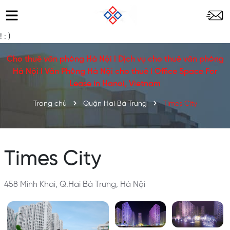
!
: )
Cho thuê văn phòng Hà Nội l Dịch vụ cho thuê văn phòng
Hà Nội l Văn Phòng Hà Nội cho thuê l Office Space For
Lease in Hanoi, Vietnam
Trang chủ
Quận Hai Bà Trưng
Times City
Times City
458 Minh Khai, Q.Hai Bà Trưng, Hà Nội