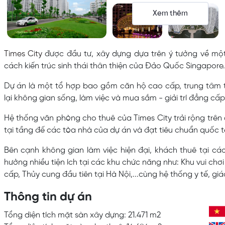
Xem thêm
Times City
được đầu tư, xây dựng dựa trên ý tưởng về một
cách kiến trúc sinh thái thân thiện của Đảo Quốc Singapore.
Dự án là một tổ hợp bao gồm căn hộ cao cấp, trung tâm 
lại không gian sống, làm việc và mua sắm - giải trí đẳng cấp
Hệ thống văn phòng cho thuê của Times City trải rộng trên 
tại tầng đế các tòa nhà của dự án và đạt tiêu chuẩn quốc t
Bên cạnh không gian làm việc hiện đại, khách thuê tại c
hưởng nhiều tiện ích tại các khu chức năng như: Khu vui chơi
cấp, Thủy cung đầu tiên tại Hà Nội,...cùng hệ thống y tế, giá
Thông tin dự án
Tổng diện tích mặt sàn xây dựng: 21.471 m2