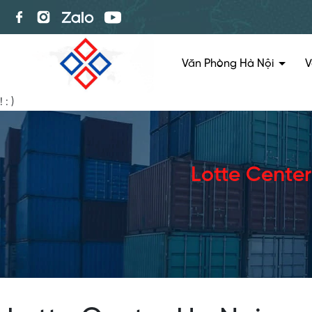
Văn Phòng Hà Nội
V
!
: )
Lotte Center