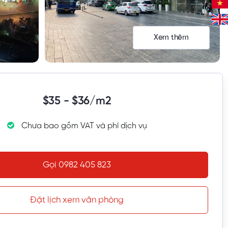
Xem thêm
$35 - $36/m2
Chưa bao gồm VAT và phí dịch vụ
Gọi 0982 405 823
Đặt lịch xem văn phòng