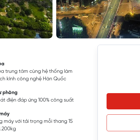
òa
òa trung tâm cùng hệ thống làm
ch kính công nghệ Hàn Quốc
ự phòng
át điện đáp ứng 100% công suất
 máy
g máy với tải trọng mỗi thang 15
1.200kg