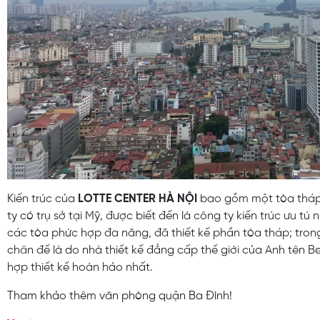
Kiến trúc của
LOTTE CENTER HÀ NỘI
bao gồm một tòa tháp v
ty có trụ sở tại Mỹ, được biết đến là công ty kiến trúc ưu tú 
các tòa phức hợp đa năng, đã thiết kế phần tòa tháp; trong 
chân đế là do nhà thiết kế đẳng cấp thế giới của Anh tên Be
hợp thiết kế hoàn hảo nhất.
Tham khảo thêm văn phòng quận Ba Đình!