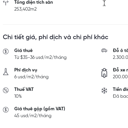
Tổng diện tích sàn
253,402m2
Chi tiết giá, phí dịch và chi phí khác
Giá thuê
Đỗ ô t
Từ $35-36 usd/m2/tháng
2.300.
Phí dịch vụ
Đỗ xe 
6 usd/m2/tháng
200.00
Thuế VAT
Tiền đi
10%
Đã bao
Giá thuê gộp (gồm VAT)
45 usd/m2/tháng