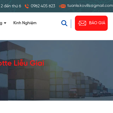
tuanle.kovills@gmail.com
 2 đến thứ 6
0982 405 823
ng
Kinh Nghiệm
BÁO GIÁ
tte Liễu Giai