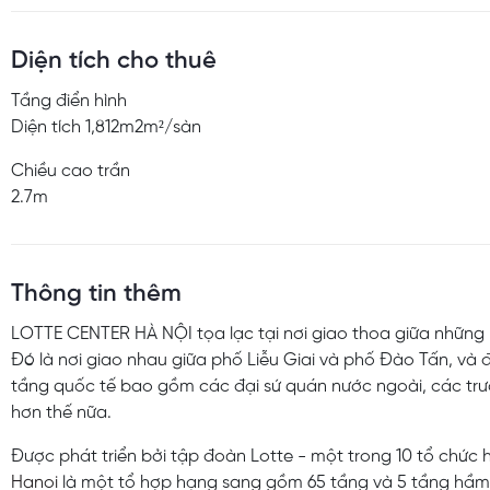
Diện tích cho thuê
Tầng điển hình
Diện tích 1,812m2m²/sàn
Chiều cao trần
2.7m
Thông tin thêm
LOTTE CENTER HÀ NỘI tọa lạc tại nơi giao thoa giữa những n
Đó là nơi giao nhau giữa phố Liễu Giai và phố Đào Tấn, và
tầng quốc tế bao gồm các đại sứ quán nước ngoài, các tr
hơn thế nữa.
Được phát triển bởi tập đoàn Lotte - một trong 10 tổ chức
Hanoi
là một tổ hợp hạng sang gồm 65 tầng và 5 tầng hầm 