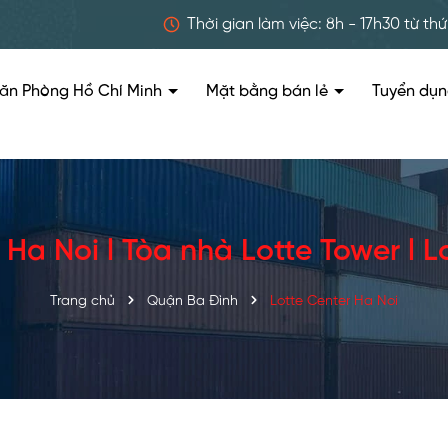
Thời gian làm việc: 8h - 17h30 từ thứ
ăn Phòng Hồ Chí Minh
Mặt bằng bán lẻ
Tuyển dụ
 Ha Noi l Tòa nhà Lotte Tower l Lo
Trang chủ
Quận Ba Đình
Lotte Center Ha Noi