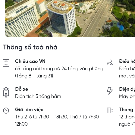
Thông số toà nhà
Chiều cao VN
Điều h
65 tầng nổi trong đó 24 tầng văn phòng
Điều h
(Tầng 8 - tầng 31)
mát vá
Đỗ xe
Điện d
Diện tích 5 tầng hầm
Máy ph
Giờ làm việc
Thang
Thứ 2-6 từ 7h30 – 18h30, Thứ 7 từ 7h30 –
12 than
12h00
người/