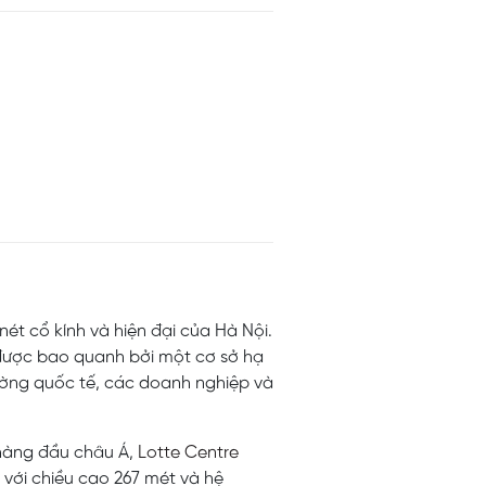
ét cổ kính và hiện đại của Hà Nội.
 được bao quanh bởi một cơ sở hạ
ường quốc tế, các doanh nghiệp và
 hàng đầu châu Á,
Lotte Centre
với chiều cao 267 mét và hệ