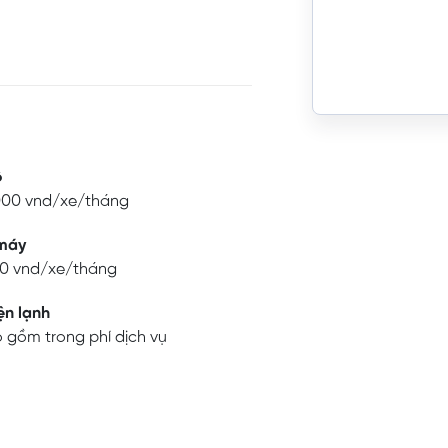
ô
000 vnd/xe/tháng
máy
0 vnd/xe/tháng
ện lạnh
 gồm trong phí dịch vụ