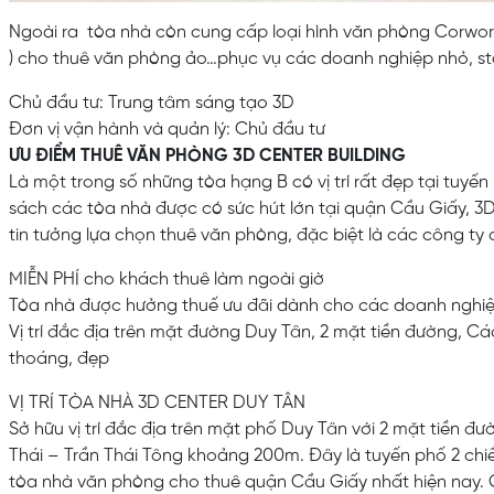
Ngoài ra tòa nhà còn cung cấp loại hình văn phòng Corworki
) cho thuê văn phòng ảo…phục vụ các doanh nghiệp nhỏ, st
Chủ đầu tư: Trung tâm sáng tạo 3D
Đơn vị vận hành và quản lý: Chủ đầu tư
ƯU ĐIỂM THUÊ VĂN PHÒNG 3D CENTER BUILDING
Là một trong số những tòa hạng B có vị trí rất đẹp tại tuy
sách các tòa nhà được có sức hút lớn tại quận Cầu Giấy, 3
tin tưởng lựa chọn thuê văn phòng, đặc biệt là các công ty 
MIỄN PHÍ cho khách thuê làm ngoài giờ
Tòa nhà được hưởng thuế ưu đãi dành cho các doanh nghiệ
Vị trí đắc địa trên mặt đường Duy Tân, 2 mặt tiền đường, 
thoáng, đẹp
VỊ TRÍ TÒA NHÀ 3D CENTER DUY TÂN
Sở hữu vị trí đắc địa trên mặt phố Duy Tân với 2 mặt tiền 
Thái – Trần Thái Tông khoảng 200m. Đây là tuyến phố 2 chiề
tòa nhà văn phòng cho thuê quận Cầu Giấy nhất hiện nay. 