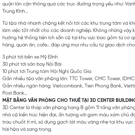
quận lân cận thông qua các trục đường trọng yếu như: Vàn
Trung Kính…
Từ tòa nhà nhanh chóng kết nối tới các khu trung tâm và kh
làm việc tốt nhất cho các doanh nghiệp. Không những vậy 
hưởng hệ thống tiện ích sẵn có tại khu vực bao gồm từ cơ 
hàng, quán ăn, cafe… đáp ứng mọi nhu cầu từ giao dịch cho tớ
3 phút tới bến xe Mỹ Đình
30 phút tới sân bay Nội Bài
10 phút tới Trung tâm Hội Nghị Quốc Gia
Gần nhiều tòa văn phòng lớn: TTC Tower, CMC Tower, IDM
Gần nhiều ngân hàng: Vietcombank, Tien Phong Bank, Viettin
Post Bank…
MẶT BẰNG VĂN PHÒNG CHO THUÊ TẠI 3D CENTER BUILDIN
3D Center là tháp văn phòng hạng B gồm 11 tầng văn phòng
nhà có kiến trúc hiện đại, ấn tượng với gam màu xám chủ đ
trau chuốt tỉ mỉ, sử dụng gạch lát màu vàng nhẹ tại khu vự
hài hòa và sang trọng.