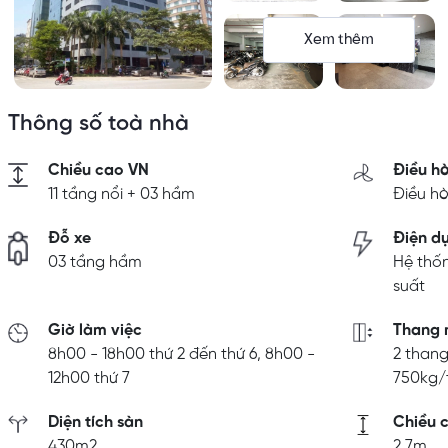
Xem thêm
Thông số toà nhà
Chiều cao VN
Điều h
11 tầng nổi + 03 hầm
Điều h
Đỗ xe
Điện d
03 tầng hầm
Hệ thố
suất
Giờ làm việc
Thang 
8h00 - 18h00 thứ 2 đến thứ 6, 8h00 -
2 thang
12h00 thứ 7
750kg/
Diện tích sàn
Chiều c
430m2
2,7m