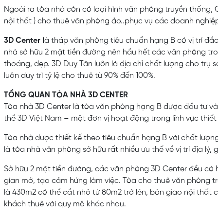
Ngoài ra tòa nhà còn có loại hình văn phòng truyền thống, C
nội thất ) cho thuê văn phòng ảo..phục vụ các doanh nghiệp
3D Center l
à tháp văn phòng tiêu chuẩn hạng B có vị trí đắ
nhà sở hữu 2 mặt tiền đường nên hầu hết các văn phòng tr
thoáng, đẹp. 3D Duy Tân luôn là địa chỉ chất lượng cho trụ
luôn duy trì tỷ lệ cho thuê từ 90% đến 100%.
TỔNG QUAN TÒA NHÀ 3D CENTER
Tòa nhà 3D Center là tòa văn phòng hạng B được đầu tư và
thể 3D Việt Nam – một đơn vị hoạt động trong lĩnh vực thiết
Tòa nhà được thiết kế theo tiêu chuẩn hạng B với chất lượn
là tòa nhà văn phòng sở hữu rất nhiều ưu thế về vị trí địa lý, 
Sở hữu 2 mặt tiền đường, các văn phòng 3D Center đều có 
gian mở, tạo cảm hứng làm việc. Tòa cho thuê văn phòng tr
là 430m2 có thể cắt nhỏ từ 80m2 trở lên, bàn giao nội thất
khách thuê với quy mô khác nhau.