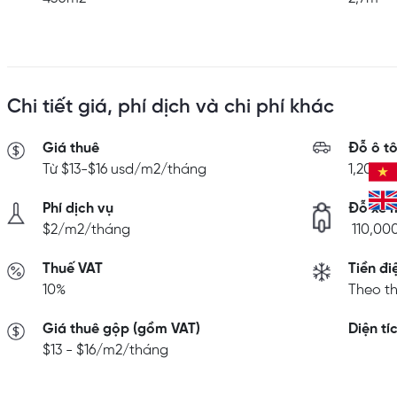
Chi tiết giá, phí dịch và chi phí khác
Giá thuê
Đỗ ô t
Từ $13-$16 usd/m2/tháng
1,200,
Phí dịch vụ
Đỗ xe 
$2/m2/tháng
110,00
Thuế VAT
Tiền đi
10%
Theo th
Giá thuê gộp (gồm VAT)
Diện tí
$13 - $16/m2/tháng