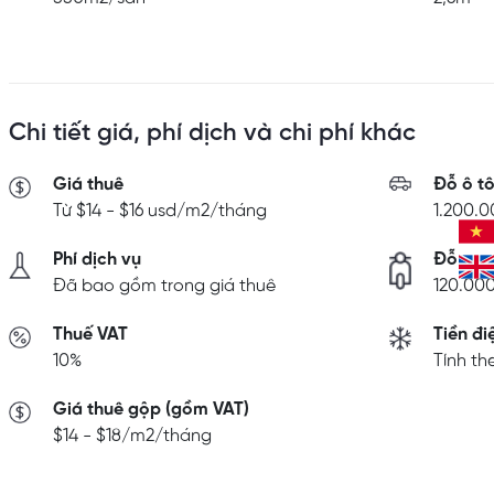
Chi tiết giá, phí dịch và chi phí khác
Giá thuê
Đỗ ô t
Từ $14 - $16 usd/m2/tháng
1.200.
Phí dịch vụ
Đỗ xe 
Đã bao gồm trong giá thuê
120.00
Thuế VAT
Tiền đi
10%
Tính the
Giá thuê gộp (gồm VAT)
$14 - $18/m2/tháng