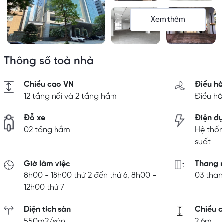
Xem thêm
Thông số toà nhà
Chiều cao VN
Điều h
12 tầng nổi và 2 tầng hầm
Điều hò
Đỗ xe
Điện d
02 tầng hầm
Hệ thố
suất
Giờ làm việc
Thang 
8h00 - 18h00 thứ 2 đến thứ 6, 8h00 -
03 tha
12h00 thứ 7
Diện tích sàn
Chiều c
550m2/sàn
2,6m