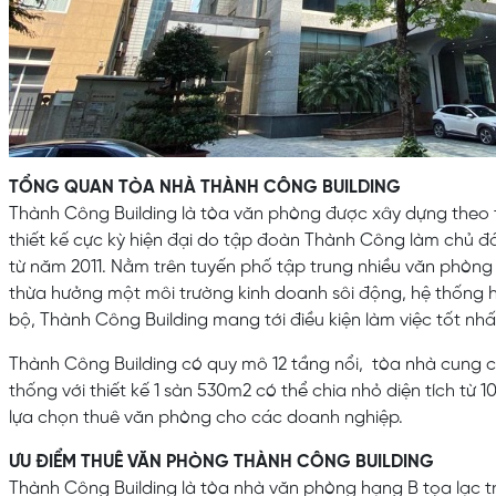
TỔNG QUAN TÒA NHÀ THÀNH CÔNG BUILDING
Thành Công Building là tòa văn phòng được xây dựng theo 
thiết kế cực kỳ hiện đại do tập đoàn Thành Công làm chủ đ
từ năm 2011. Nằm trên tuyến phố tập trung nhiều văn phòng
thừa hưởng một môi trường kinh doanh sôi động, hệ thống 
bộ, Thành Công Building mang tới điều kiện làm việc tốt nh
Thành Công Building có quy mô 12 tầng nổi, tòa nhà cung c
thống với thiết kế 1 sàn 530m2 có thể chia nhỏ diện tích từ
lựa chọn thuê văn phòng cho các doanh nghiệp.
ƯU ĐIỂM THUÊ VĂN PHÒNG THÀNH CÔNG BUILDING
Thành Công Building là tòa nhà văn phòng hạng B tọa lạc t