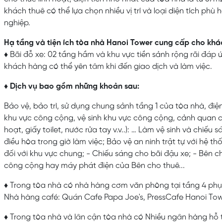
khách thuê có thể lựa chọn nhiều vị trí và loại diện tích ph
nghiệp.
Hạ tầng và tiện ích tòa nhà Hanoi Tower cung cấp cho khá
♦ Bãi đỗ xe: 02 tầng hầm và khu vực tiền sảnh rộng rãi đáp 
khách hàng có thể yên tâm khi đến giao dịch và làm việc.
♦ Dịch vụ bao gồm những khoản sau:
Bảo vệ, bảo trì, sử dụng chung sảnh tầng 1 của tòa nhà, điệ
khu vực công cộng, vệ sinh khu vực công cộng, cảnh quan câ
hoạt, giấy toilet, nước rửa tay v.v..): … Làm vệ sinh và chiế
điều hòa trong giờ làm việc; Bảo vệ an ninh trật tự với hệ t
đối với khu vực chung; - Chiếu sáng cho bãi đậu xe; - Bên 
công cộng hay máy phát điện của Bên cho thuê...
♦ Trong tòa nhà có nhà hàng cơm văn phòng tại tầng 4 phục
Nhà hàng café: Quán Cafe Papa Joe's, PressCafe Hanoi To
♦ Trong tòa nhà và lân cận tòa nhà có Nhiều ngân hàng hỗ t