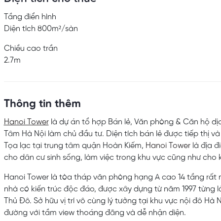
Tầng điển hình
Diện tích 800m²/sàn
Chiều cao trần
2.7m
Thông tin thêm
Hanoi Tower
là dự án tổ hợp Bán lẻ, Văn phòng & Căn hộ d
Tâm Hà Nội làm chủ đầu tư. Diện tích bán lẻ được tiếp thị v
Tọa lạc tại trung tâm quận Hoàn Kiếm,
Hanoi Tower
là địa 
cho dân cư sinh sống, làm việc trong khu vực cũng như cho 
Hanoi Tower là tòa tháp văn phòng hạng A cao 14 tầng rất n
nhà có kiến trúc độc đáo, được xây dựng từ năm 1997 từng l
Thủ Đô. Sở hữu vị trí vô cùng lý tưởng tại khu vực nội đô Hà 
đường với tầm view thoáng đãng và dễ nhận diện.