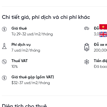
Chi tiết giá, phí dịch và chi phí khác
Giá thuê
Đỗ ô t
Từ 29-32 usd/m2/tháng
3,000,
Phí dịch vụ
Đỗ xe 
7 usd/m2/tháng
200,00
Thuế VAT
Tiền đi
10%
Đã bao 
Giá thuê gộp (gồm VAT)
$32-37 usd/m2/tháng
Diện tích cho thuê