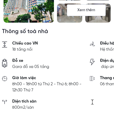
Xem thêm
Thông số toà nhà
Chiều cao VN
Điều h
18 tầng nổi
Hệ thốn
Đỗ xe
Điện d
Gara đỗ xe 05 tầng
đáp ứn
Giờ làm việc
Thang 
8h00 - 18h00 từ Thứ 2 - Thứ 6; 8h00 -
06 tha
12h30 Thứ 7
Diện tích sàn
800m2/sàn