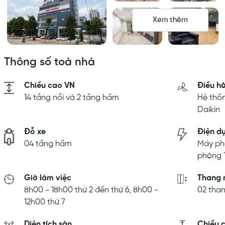
Xem thêm
Thông số toà nhà
Chiều cao VN
Điều h
14 tầng nổi và 2 tầng hầm
Hệ thốn
Daikin
Đỗ xe
Điện d
04 tầng hầm
Máy phá
phòng 
Giờ làm việc
Thang 
8h00 - 18h00 thứ 2 đến thứ 6, 8h00 -
02 tha
12h00 thứ 7
Diện tích sàn
Chiều c