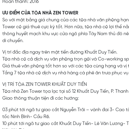
Hoàn thành: 2016
ƯU ĐIỂM CỦA TÒA NHÀ ZEN TOWER
So với mặt bằng giá chung của các tòa nhà văn phòng hạn
Tower có giá thuê cực kỳ tốt. Hơn nữa, tòa nhà có lợi thế n
thông huyết mạch khu vực cửa ngõ phía Tây Nam thủ đô nên r
di chuyển.
Vị trí đắc địa ngay trên mặt tiền đường Khuất Duy Tiến.
Tòa nhà có cả dịch vụ văn phòng trọn gói và Co-working spa
Giá thuê văn phòng tốt hơn so với các tòa cùng hạng và vị t
Tầng 7 tòa nhà có dịch vụ nhà hàng cà phê ăn trưa phục vụ 
VỊ TRÍ TÒA ZEN TOWER KHUẤT DUY TIẾN
Tòa nhà Zen Tower tọa lạc tại số 12 Khuất Duy Tiến, P. Than
Giao thông thuận tiện đi các hướng:
03 phút tới ngã tư giao cắt Nguyễn Trãi – vành đai 3- Cao 
tốc Ninh Bình- Cầu Rẽ.
10 phút tới ngã tư giao cắt Khuất Duy Tiến- Lê Văn Lương- 