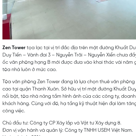
Zen Tower
tọa lạc tại vị trí đắc địa trên mặt đường Khuất D
Duy Tiến – Vành đai 3 – Nguyễn Trãi – Nguyễn Xiển chưa đầ
ốc văn phòng hạng B mới được đưa vào khai thác vài năm g
tòa nhà luôn ở mức cao.
Tòa văn phòng Zen Tower đang là lựa chọn thuê văn phòng
cao tại quận Thanh Xuân. Sở hữu vị trí mặt đường Khuất Duy T
nổi bật, tòa nhà nâng tầm hình ảnh của các công ty, doanh
khách hàng. Cùng với đó, hạ tầng kỹ thuật hiện đại làm tăn
công việc.
Chủ đầu tư: Công ty CP Xây lắp và Vật tư Xây dựng 8.
Đơn vị vận hành và quản lý: Công ty TNHH USEM Việt Nam.