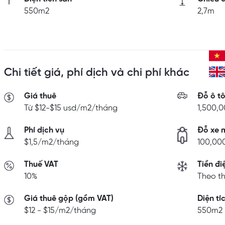
550m2
2,7m
Chi tiết giá, phí dịch và chi phí khác
Giá thuê
Đỗ ô t
Từ $12-$15 usd/m2/tháng
1,500,
Phí dịch vụ
Đỗ xe 
$1,5/m2/tháng
100,00
Thuế VAT
Tiền đi
10%
Theo th
Giá thuê gộp (gồm VAT)
Diện tí
$12 - $15/m2/tháng
550m2